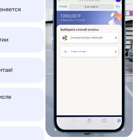
еняется
тии
итае!
исле