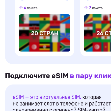
4
3
пакета
пакета
Подключите eSIM
в пару кли