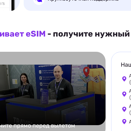
ивает eSIM
- получите нужный 
Наш
чите прямо перед вылетом