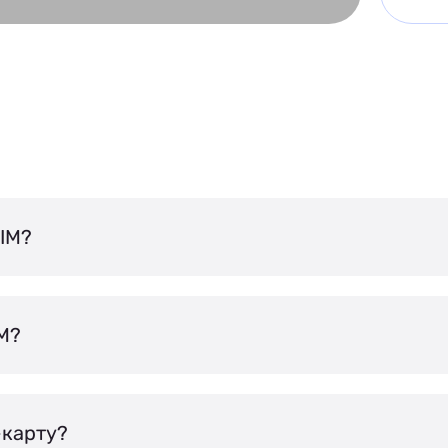
IM?
IM?
-карту?