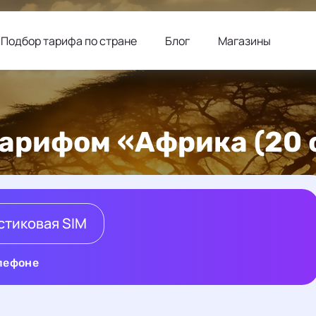
Подбор тарифа по стране
Блог
Магазины
тарифом «Африка (20 
стиковая SIM
елефоне