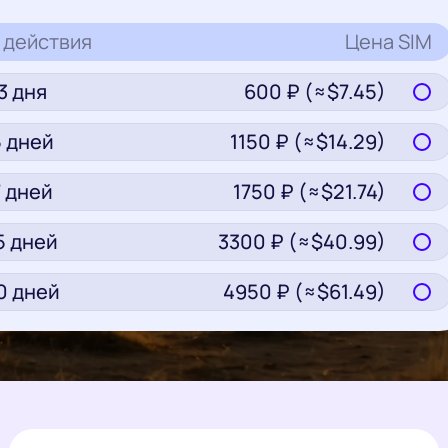
 действия
Цена
SIM
3
дня
600
₽ (≈$
7.45
)
5
дней
1150
₽ (≈$
14.29
)
7
дней
1750
₽ (≈$
21.74
)
5
дней
3300
₽ (≈$
40.99
)
0
дней
4950
₽ (≈$
61.49
)