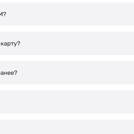
IM?
-карту?
ранее?