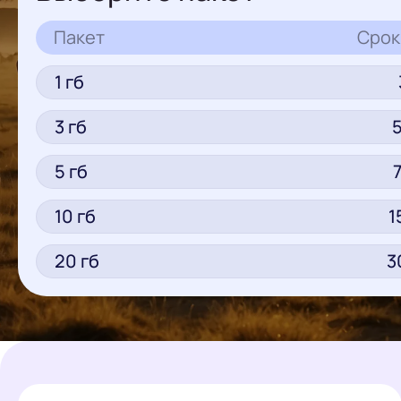
Пакет
Срок
1
гб
3
гб
5
гб
10
гб
1
20
гб
3