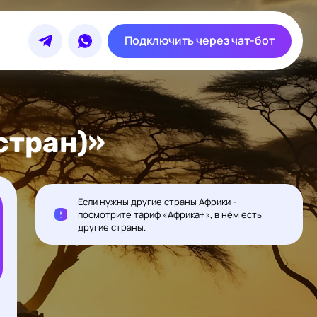
Подключить через чат-бот
стран)»
Если нужны другие страны Африки -
посмотрите тариф «Африка+», в нём есть
другие страны.