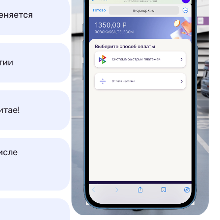
еняется
тии
итае!
исле