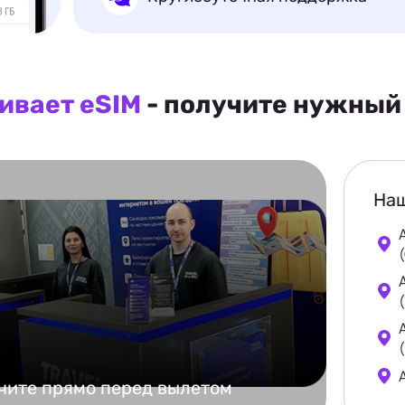
ивает eSIM
- получите нужный 
Наш
чите прямо перед вылетом