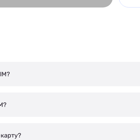
IM?
IM?
-карту?