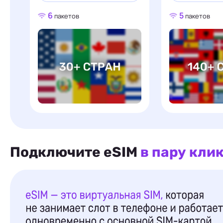
6
5
пакетов
пакетов
Подключите eSIM
в пару кли