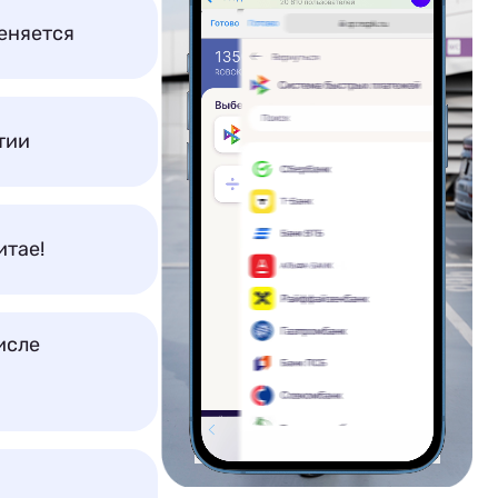
еняется
тии
итае!
исле