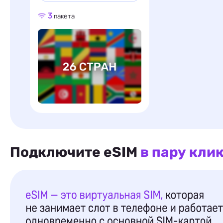
3
пакета
Подключите eSIM
в пару кли