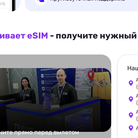
ивает eSIM
- получите нужный 
Наш
чите прямо перед вылетом