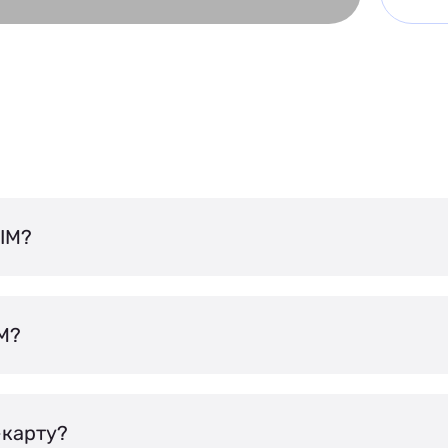
IM?
IM?
-карту?