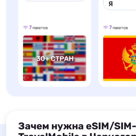
Я
7
7
пакетов
пакетов
Зачем нужна eSIM/SIM-