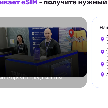
ивает eSIM
- получите нужный 
Наш
чите прямо перед вылетом