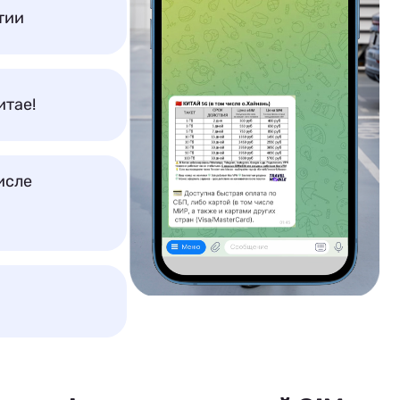
тии
итае!
исле