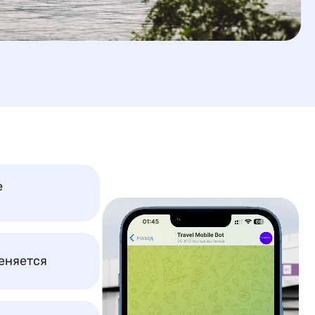
е
еняется