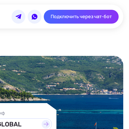
Подключить через чат-бот
иф
GLOBAL