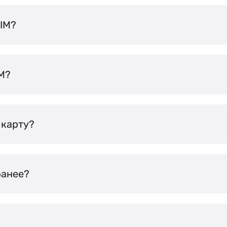
IM?
IM?
-карту?
ранее?