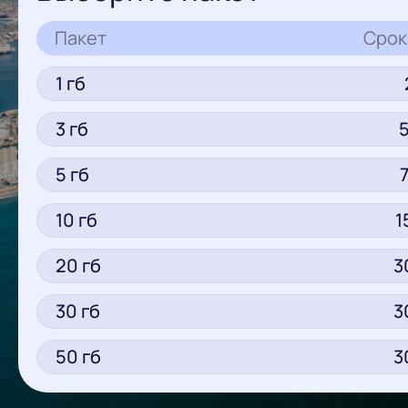
Пакет
Срок
1
гб
3
гб
5
гб
10
гб
1
20
гб
3
30
гб
3
50
гб
3