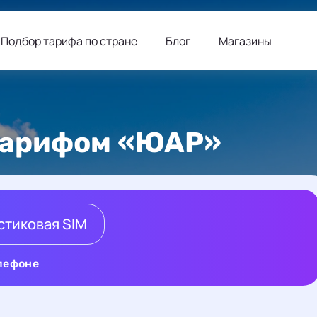
Подбор тарифа по стране
Блог
Магазины
 тарифом «ЮАР»
стиковая SIM
елефоне