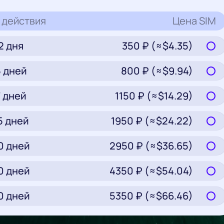
 действия
Цена
SIM
2
дня
350
₽ (≈$
4.35
)
5
дней
800
₽ (≈$
9.94
)
7
дней
1150
₽ (≈$
14.29
)
5
дней
1950
₽ (≈$
24.22
)
0
дней
2950
₽ (≈$
36.65
)
0
дней
4350
₽ (≈$
54.04
)
0
дней
5350
₽ (≈$
66.46
)