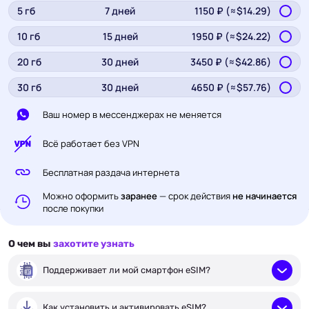
5
гб
7
дней
1150
₽ (≈$
14.29
)
10
гб
15
дней
1950
₽ (≈$
24.22
)
20
гб
30
дней
3450
₽ (≈$
42.86
)
30
гб
30
дней
4650
₽ (≈$
57.76
)
Ваш номер в мессенджерах не меняется
Всё работает без VPN
Бесплатная раздача интернета
Можно оформить
заранее
— срок действия
не начинается
после покупки
О чем вы
захотите узнать
Поддерживает ли мой смартфон eSIM?
Как установить и активировать eSIM?