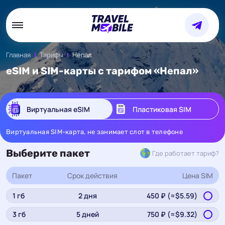
Главная
Тарифы
Непал
eSIM и SIM-карты с тарифом «Непал»
Виртуальная eSIM
Пластиковая SIM
Виртуальная SIM-карта, не занимает слот в телефоне
Выберите пакет
Где работает тариф?
Пакет
Срок действия
Цена
SIM
1
гб
2
дня
450
₽ (≈$
5.59
)
3
гб
5
дней
750
₽ (≈$
9.32
)