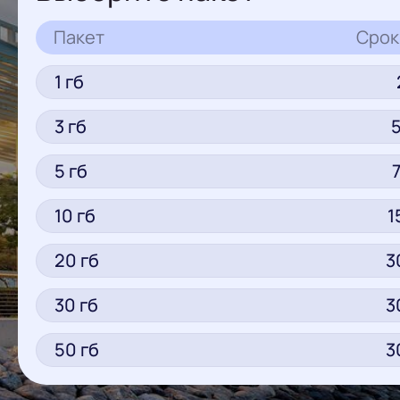
Пакет
Срок
1
гб
3
гб
5
гб
10
гб
1
20
гб
3
30
гб
3
50
гб
3