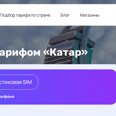
Подбор тарифа по стране
Блог
Магазины
 тарифом «Катар»
стиковая SIM
елефоне