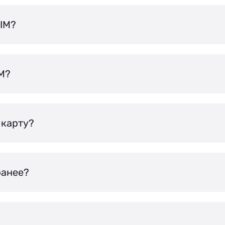
IM?
IM?
-карту?
ранее?