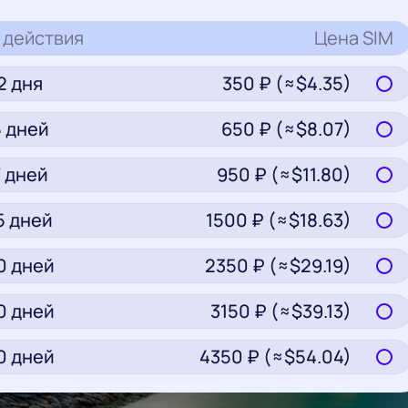
 действия
Цена
SIM
2
дня
350
₽ (≈$
4.35
)
5
дней
650
₽ (≈$
8.07
)
7
дней
950
₽ (≈$
11.80
)
5
дней
1500
₽ (≈$
18.63
)
0
дней
2350
₽ (≈$
29.19
)
0
дней
3150
₽ (≈$
39.13
)
0
дней
4350
₽ (≈$
54.04
)