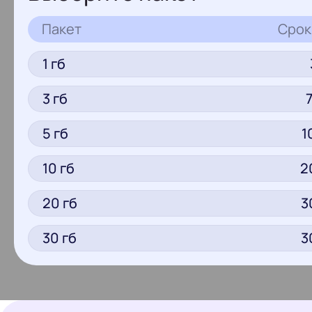
Пакет
Срок
1
гб
3
гб
5
гб
1
10
гб
2
20
гб
3
30
гб
3