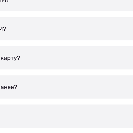
IM?
-карту?
ранее?