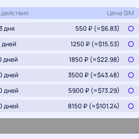
 действия
Цена
SIM
3
дня
550
₽ (≈$
6.83
)
7
дней
1250
₽ (≈$
15.53
)
0
дней
1850
₽ (≈$
22.98
)
0
дней
3500
₽ (≈$
43.48
)
0
дней
5900
₽ (≈$
73.29
)
0
дней
8150
₽ (≈$
101.24
)