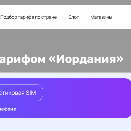
Подбор тарифа по стране
Блог
Магазины
 тарифом «Иордания»
стиковая SIM
елефоне