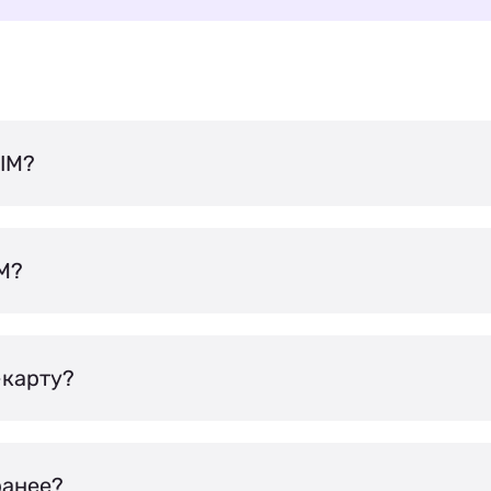
IM?
IM?
-карту?
ранее?