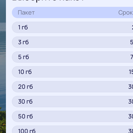
Пакет
Срок
1
гб
3
гб
5
гб
10
гб
1
20
гб
3
30
гб
3
50
гб
3
100
гб
3