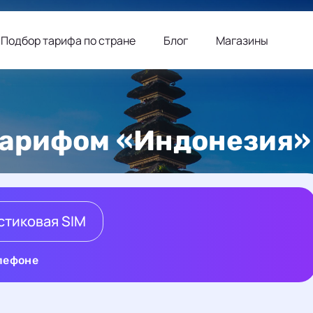
Подбор тарифа по стране
Блог
Магазины
 тарифом «Индонезия»
стиковая SIM
елефоне