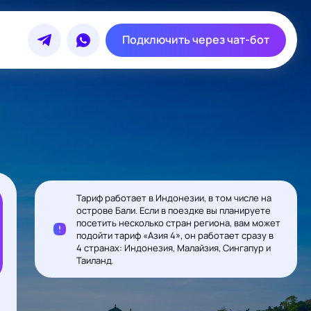
Подключить через чат-бот
Тариф работает в Индонезии, в том числе на
острове Бали. Если в поездке вы планируете
посетить несколько стран региона, вам может
подойти тариф «Азия 4», он работает сразу в
4 странах: Индонезия, Малайзия, Сингапур и
Таиланд.