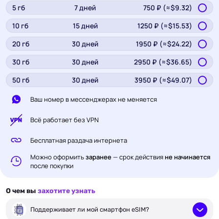
5
гб
7
дней
750
₽ (≈$
9.32
)
10
гб
15
дней
1250
₽ (≈$
15.53
)
20
гб
30
дней
1950
₽ (≈$
24.22
)
30
гб
30
дней
2950
₽ (≈$
36.65
)
50
гб
30
дней
3950
₽ (≈$
49.07
)
Ваш номер в мессенджерах не меняется
Всё работает без VPN
Бесплатная раздача интернета
Можно оформить
заранее
— срок действия
не начинается
после покупки
О чем вы
захотите узнать
Поддерживает ли мой смартфон eSIM?