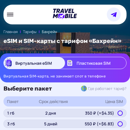
Главная
Тарифы
Бахрейн
eSIM и SIM-карты с тарифом «Бахрейн»
Виртуальная eSIM
Пластиковая SIM
Виртуальная SIM-карта, не занимает слот в телефоне
Выберите пакет
Где работает тариф?
Пакет
Срок действия
Цена
SIM
1
гб
2
дня
350
₽ (≈$
4.35
)
3
гб
5
дней
550
₽ (≈$
6.83
)